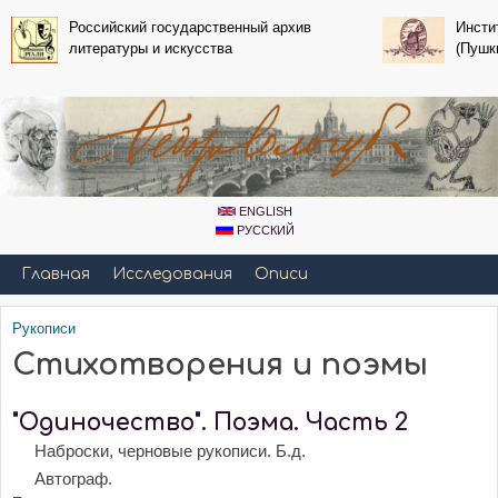
Перейти к основному
Российский государственный архив
Инсти
литературы и искусства
содержанию
(Пушк
ENGLISH
РУССКИЙ
Primary_tsvetaeva for Fedor Sologub
Главная
Исследования
Описи
Рукописи
Вы здесь
Стихотворения и поэмы
"Одиночество". Поэма. Часть 2
Наброски, черновые рукописи. Б.д.
Автограф.