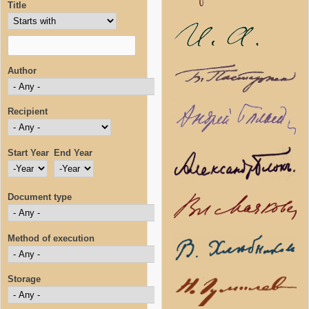
Title
Author
Recipient
Start Year
End Year
Start Year
Year
End Year
Year
Document type
Method of execution
Storage