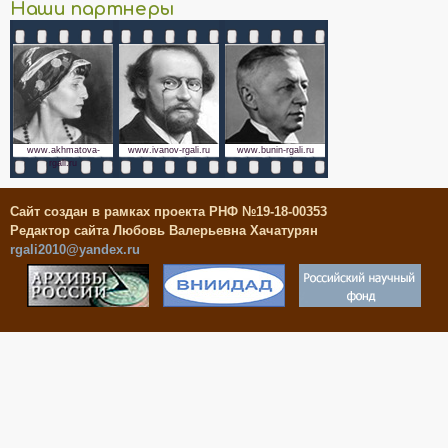
Наши партнеры
www.akhmatova-
www.ivanov-rgali.ru
www.bunin-rgali.ru
rgali.ru
Сайт создан в рамках проекта РНФ №19-18-00353
Редактор сайта Любовь Валерьевна Хачатурян
rgali2010@yandex.ru