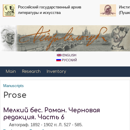
Skip to main content
Российский государственный архив
Инсти
литературы и искусства
(Пушк
ENGLISH
РУССКИЙ
Primary_tsvetaeva for Fedor Sologub
Main
Research
Inventory
Manuscripts
You are here
Prose
Мелкий бес. Роман. Черновая
редакция. Часть 6
Автограф. 1892 - 1902 гг. Л. 527 - 585.